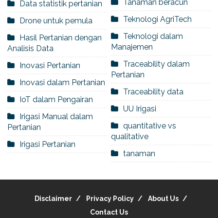
Tanaman beracun
Data statistik pertanian
Teknologi AgriTech
Drone untuk pemula
Teknologi dalam
Hasil Pertanian dengan
Manajemen
Analisis Data
Traceability dalam
Inovasi Pertanian
Pertanian
Inovasi dalam Pertanian
Traceability data
IoT dalam Pengairan
UU Irigasi
Irigasi Manual dalam
quantitative vs
Pertanian
qualitative
Irigasi Pertanian
tanaman
Disclaimer
Privacy Policy
About Us
Contact Us