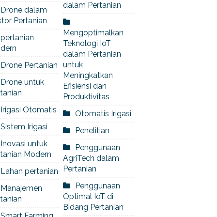
dalam Pertanian
Drone dalam
tor Pertanian
Mengoptimalkan
pertanian
Teknologi IoT
dern
dalam Pertanian
untuk
Drone Pertanian
Meningkatkan
Drone untuk
Efisiensi dan
tanian
Produktivitas
Irigasi Otomatis
Otomatis Irigasi
Sistem Irigasi
Penelitian
Inovasi untuk
Penggunaan
rtanian Modern
AgriTech dalam
Pertanian
Lahan pertanian
Penggunaan
Manajemen
Optimal IoT di
tanian
Bidang Pertanian
Smart Farming