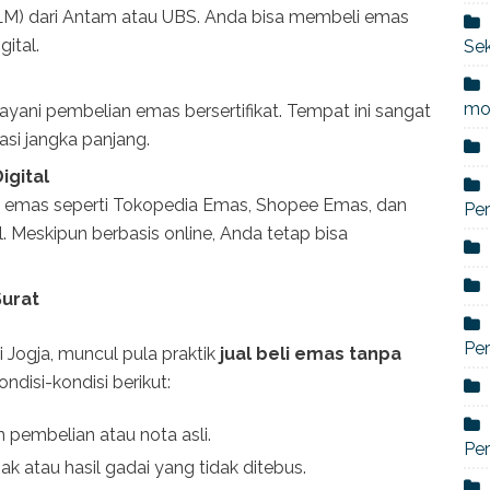
LM) dari Antam atau UBS. Anda bisa membeli emas
ital.
Sek
mo
ayani pembelian emas bersertifikat. Tempat ini sangat
asi jangka panjang.
igital
beli emas seperti Tokopedia Emas, Shopee Emas, dan
Per
l. Meskipun berbasis online, Anda tetap bisa
Surat
Pe
 Jogja, muncul pula praktik
jual beli emas tanpa
ondisi-kondisi berikut:
pembelian atau nota asli.
Per
oak atau hasil gadai yang tidak ditebus.