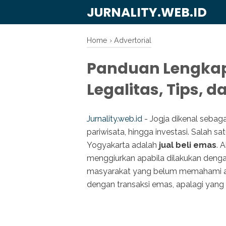
JURNALITY.WEB.ID
Home
›
Advertorial
Panduan Lengkap 
Legalitas, Tips, d
Jurnality.web.id
- Jogja dikenal sebag
pariwisata, hingga investasi. Salah s
Yogyakarta adalah
jual beli emas
. 
menggiurkan apabila dilakukan deng
masyarakat yang belum memahami aspe
dengan transaksi emas, apalagi yan