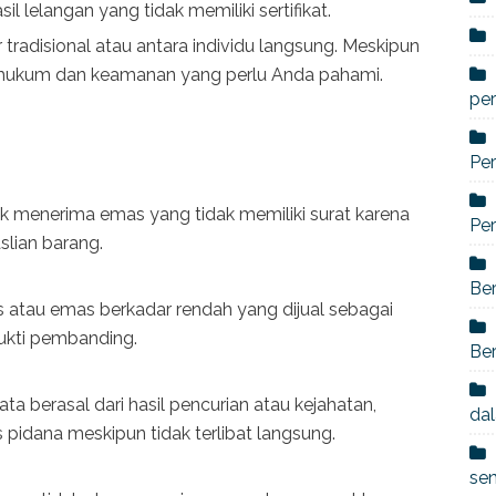
l lelangan yang tidak memiliki sertifikat.
r tradisional atau antara individu langsung. Meskipun
iko hukum dan keamanan yang perlu Anda pahami.
per
Per
k menerima emas yang tidak memiliki surat karena
Per
slian barang.
Ber
atau emas berkadar rendah yang dijual sebagai
ukti pembanding.
Ber
ta berasal dari hasil pencurian atau kejahatan,
dal
s pidana meskipun tidak terlibat langsung.
se