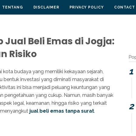
TENTANG
DISCLAIMER
PRIVACY POLICY
CONTACT
Jual Beli Emas di Jogja:
an Risiko
Pop
ai kota budaya yang memiliki kekayaan sejarah,
atu bentuk investasi yang diminati masyarakat di
Aktivitas ini bisa menjadi peluang keuntungan yang
an pengetahuan yang cukup. Namun, masih banyak
k legal, keamanan, hingga risiko yang terkait
g menyangkut
jual beli emas tanpa surat
.