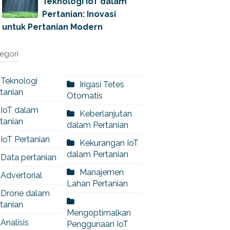
Teknologi IoT dalam
Pertanian: Inovasi
untuk Pertanian Modern
egori
Teknologi
Irigasi Tetes
tanian
Otomatis
IoT dalam
Keberlanjutan
tanian
dalam Pertanian
IoT Pertanian
Kekurangan IoT
dalam Pertanian
Data pertanian
Manajemen
Advertorial
Lahan Pertanian
Drone dalam
tanian
Mengoptimalkan
Analisis
Penggunaan IoT