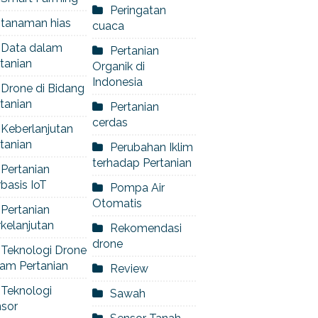
Peringatan
tanaman hias
cuaca
Data dalam
Pertanian
tanian
Organik di
Indonesia
Drone di Bidang
tanian
Pertanian
cerdas
Keberlanjutan
tanian
Perubahan Iklim
terhadap Pertanian
Pertanian
basis IoT
Pompa Air
Otomatis
Pertanian
kelanjutan
Rekomendasi
drone
Teknologi Drone
am Pertanian
Review
Teknologi
Sawah
nsor