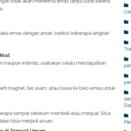
gan tidak akan menerima emas tanpa surat karena
a.
Ce
nsaksi emas dengan aman, berikut beberapa langkah
Tra
fikat
smi maupun individu, usahakan selalu mendapatkan
per
pe
perti magnet, tes asam, atau bawa ke toko emas untuk
den
Da
erapa tempat sebelum membeli atau menjual. Situs
aian bisa menjadi acuan.
Per
sar di Tempat Umum