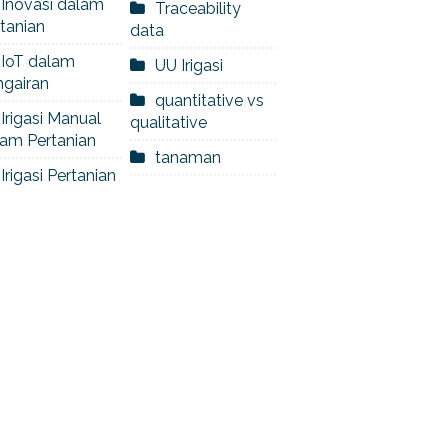
Inovasi dalam
Traceability
tanian
data
IoT dalam
UU Irigasi
ngairan
quantitative vs
Irigasi Manual
qualitative
am Pertanian
tanaman
Irigasi Pertanian