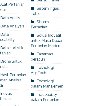
Sensor Tanah
Alat Pertanian
Sistem Irigasi
rdas
Tetes
Data Analis
Sistem
Data Analysis
Pertanian
Data
Solusi Inovatif
ceability
untuk Masa Depan
Pertanian Modern
Data statistik
tanian
Tanaman
beracun
Drone untuk
mula
Teknologi
AgriTech
Hasil Pertanian
gan Analisis
Teknologi
ta
dalam Manajemen
Inovasi
Traceability
tanian
dalam Pertanian