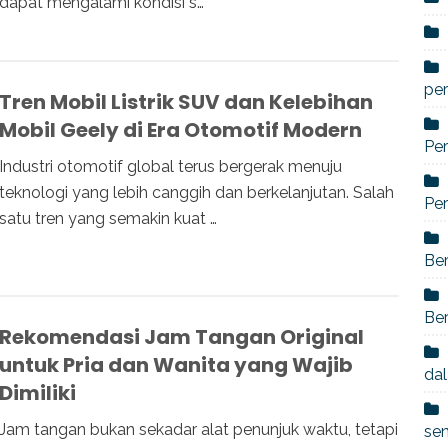
dapat mengalami kondisi s…
per
Tren Mobil Listrik SUV dan Kelebihan
Mobil Geely di Era Otomotif Modern
Per
Industri otomotif global terus bergerak menuju
teknologi yang lebih canggih dan berkelanjutan. Salah
Per
satu tren yang semakin kuat …
Ber
Ber
Rekomendasi Jam Tangan Original
untuk Pria dan Wanita yang Wajib
dal
Dimiliki
Jam tangan bukan sekadar alat penunjuk waktu, tetapi
se