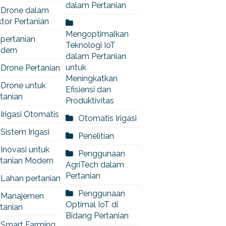
dalam Pertanian
Drone dalam
tor Pertanian
Mengoptimalkan
pertanian
Teknologi IoT
dern
dalam Pertanian
untuk
Drone Pertanian
Meningkatkan
Drone untuk
Efisiensi dan
tanian
Produktivitas
Irigasi Otomatis
Otomatis Irigasi
Sistem Irigasi
Penelitian
Inovasi untuk
Penggunaan
rtanian Modern
AgriTech dalam
Pertanian
Lahan pertanian
Penggunaan
Manajemen
Optimal IoT di
tanian
Bidang Pertanian
Smart Farming