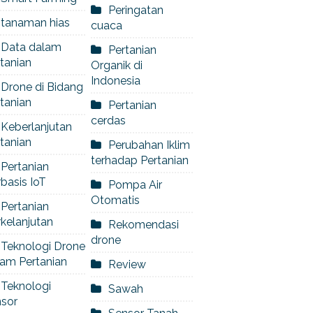
Peringatan
tanaman hias
cuaca
Data dalam
Pertanian
tanian
Organik di
Indonesia
Drone di Bidang
tanian
Pertanian
cerdas
Keberlanjutan
tanian
Perubahan Iklim
terhadap Pertanian
Pertanian
basis IoT
Pompa Air
Otomatis
Pertanian
kelanjutan
Rekomendasi
drone
Teknologi Drone
am Pertanian
Review
Teknologi
Sawah
nsor