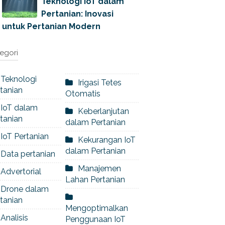
Teknologi IoT dalam
Pertanian: Inovasi
untuk Pertanian Modern
egori
Teknologi
Irigasi Tetes
tanian
Otomatis
IoT dalam
Keberlanjutan
tanian
dalam Pertanian
IoT Pertanian
Kekurangan IoT
dalam Pertanian
Data pertanian
Manajemen
Advertorial
Lahan Pertanian
Drone dalam
tanian
Mengoptimalkan
Analisis
Penggunaan IoT