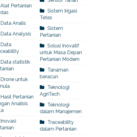
Sensor Tanah
Alat Pertanian
Sistem Irigasi
rdas
Tetes
Data Analis
Sistem
Data Analysis
Pertanian
Data
Solusi Inovatif
ceability
untuk Masa Depan
Pertanian Modern
Data statistik
tanian
Tanaman
beracun
Drone untuk
mula
Teknologi
AgriTech
Hasil Pertanian
gan Analisis
Teknologi
ta
dalam Manajemen
Inovasi
Traceability
tanian
dalam Pertanian