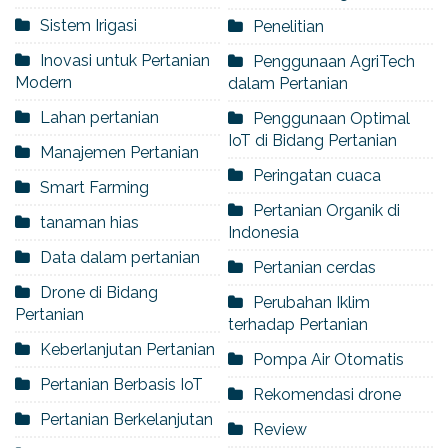
Sistem Irigasi
Penelitian
Inovasi untuk Pertanian
Penggunaan AgriTech
Modern
dalam Pertanian
Lahan pertanian
Penggunaan Optimal
IoT di Bidang Pertanian
Manajemen Pertanian
Peringatan cuaca
Smart Farming
Pertanian Organik di
tanaman hias
Indonesia
Data dalam pertanian
Pertanian cerdas
Drone di Bidang
Perubahan Iklim
Pertanian
terhadap Pertanian
Keberlanjutan Pertanian
Pompa Air Otomatis
Pertanian Berbasis IoT
Rekomendasi drone
Pertanian Berkelanjutan
Review