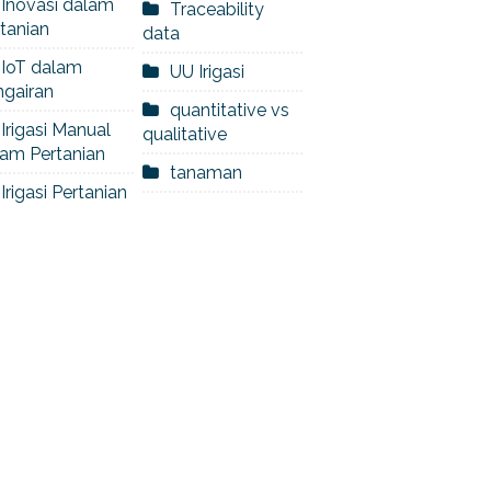
Inovasi dalam
Traceability
tanian
data
IoT dalam
UU Irigasi
ngairan
quantitative vs
Irigasi Manual
qualitative
am Pertanian
tanaman
Irigasi Pertanian