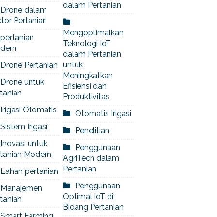
dalam Pertanian
Drone dalam
tor Pertanian
Mengoptimalkan
pertanian
Teknologi IoT
dern
dalam Pertanian
untuk
Drone Pertanian
Meningkatkan
Drone untuk
Efisiensi dan
tanian
Produktivitas
Irigasi Otomatis
Otomatis Irigasi
Sistem Irigasi
Penelitian
Inovasi untuk
Penggunaan
rtanian Modern
AgriTech dalam
Pertanian
Lahan pertanian
Penggunaan
Manajemen
Optimal IoT di
tanian
Bidang Pertanian
Smart Farming