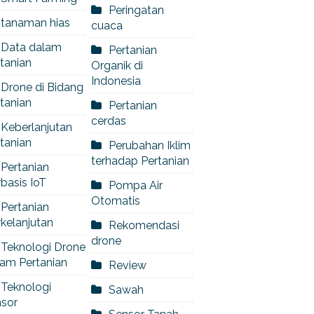
Peringatan
tanaman hias
cuaca
Data dalam
Pertanian
tanian
Organik di
Indonesia
Drone di Bidang
tanian
Pertanian
cerdas
Keberlanjutan
tanian
Perubahan Iklim
terhadap Pertanian
Pertanian
basis IoT
Pompa Air
Otomatis
Pertanian
kelanjutan
Rekomendasi
drone
Teknologi Drone
am Pertanian
Review
Teknologi
Sawah
nsor