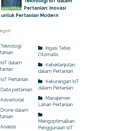
Teknologi IoT dalam
Pertanian: Inovasi
untuk Pertanian Modern
egori
Teknologi
Irigasi Tetes
tanian
Otomatis
IoT dalam
Keberlanjutan
tanian
dalam Pertanian
IoT Pertanian
Kekurangan IoT
dalam Pertanian
Data pertanian
Manajemen
Advertorial
Lahan Pertanian
Drone dalam
tanian
Mengoptimalkan
Analisis
Penggunaan IoT