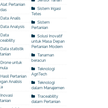
Sensor Tanah
Alat Pertanian
Sistem Irigasi
rdas
Tetes
Data Analis
Sistem
Data Analysis
Pertanian
Data
Solusi Inovatif
ceability
untuk Masa Depan
Pertanian Modern
Data statistik
tanian
Tanaman
beracun
Drone untuk
mula
Teknologi
AgriTech
Hasil Pertanian
gan Analisis
Teknologi
ta
dalam Manajemen
Inovasi
Traceability
tanian
dalam Pertanian