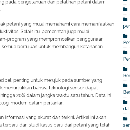
g pada pengetahuan dan pelatihan petani dalam
.
nyak petani yang mulai memahami cara memanfaatkan
per
tivitas. Selain itu, pemerintah juga mulai
gram-program yang mempromosikan penggunaan
Per
Ini semua bertujuan untuk membangun ketahanan
Per
Ber
kredibel, penting untuk merujuk pada sumber yang
ank menunjukkan bahwa teknologi sensor dapat
Ber
hingga 20% dalam jangka waktu satu tahun. Data ini
logi modern dalam pertanian.
dal
nformasi yang akurat dan terkini. Artikel ini akan
 terbaru dan studi kasus baru dari petani yang telah
se