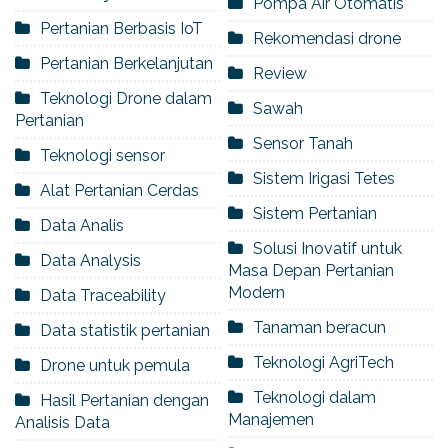
Pompa Air Otomatis
Pertanian Berbasis IoT
Rekomendasi drone
Pertanian Berkelanjutan
Review
Teknologi Drone dalam
Sawah
Pertanian
Sensor Tanah
Teknologi sensor
Sistem Irigasi Tetes
Alat Pertanian Cerdas
Sistem Pertanian
Data Analis
Solusi Inovatif untuk
Data Analysis
Masa Depan Pertanian
Modern
Data Traceability
Tanaman beracun
Data statistik pertanian
Teknologi AgriTech
Drone untuk pemula
Teknologi dalam
Hasil Pertanian dengan
Manajemen
Analisis Data