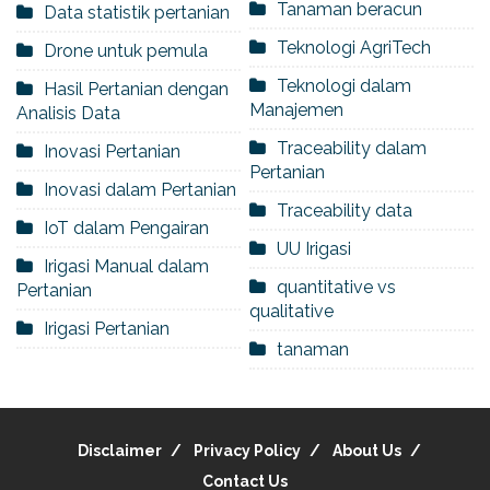
Tanaman beracun
Data statistik pertanian
Teknologi AgriTech
Drone untuk pemula
Teknologi dalam
Hasil Pertanian dengan
Manajemen
Analisis Data
Traceability dalam
Inovasi Pertanian
Pertanian
Inovasi dalam Pertanian
Traceability data
IoT dalam Pengairan
UU Irigasi
Irigasi Manual dalam
quantitative vs
Pertanian
qualitative
Irigasi Pertanian
tanaman
Disclaimer
Privacy Policy
About Us
Contact Us