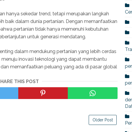
Ce
n hanya sekedar trend, tetapi merupakan langkah
ih baik dalam dunia pertanian. Dengan memanfaatkan
n bahwa pertanian tidak hanya memenuhi kebutuhan
keberlanjutan untuk generasi mendatang.
Tra
 penting dalam mendukung pertanian yang lebih cerdas
aju menuju inovasi teknologi yang dapat membantu
per
dan memanfaatkan peluang yang ada di pasar global
SHARE THIS POST
pe
den
Da
Older Post
Per