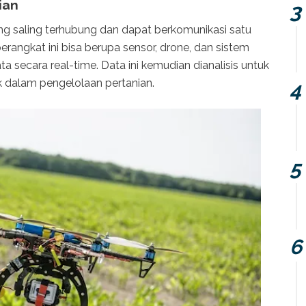
ian
ng saling terhubung dan dapat berkomunikasi satu
perangkat ini bisa berupa sensor, drone, dan sistem
ecara real-time. Data ini kemudian dianalisis untuk
 dalam pengelolaan pertanian.