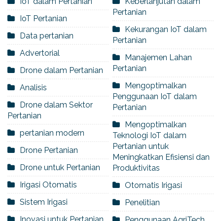
IoT dalam Pertanian
Keberlanjutan dalam
Pertanian
IoT Pertanian
Kekurangan IoT dalam
Data pertanian
Pertanian
Advertorial
Manajemen Lahan
Pertanian
Drone dalam Pertanian
Mengoptimalkan
Analisis
Penggunaan IoT dalam
Drone dalam Sektor
Pertanian
Pertanian
Mengoptimalkan
pertanian modern
Teknologi IoT dalam
Pertanian untuk
Drone Pertanian
Meningkatkan Efisiensi dan
Drone untuk Pertanian
Produktivitas
Irigasi Otomatis
Otomatis Irigasi
Sistem Irigasi
Penelitian
Inovasi untuk Pertanian
Penggunaan AgriTech