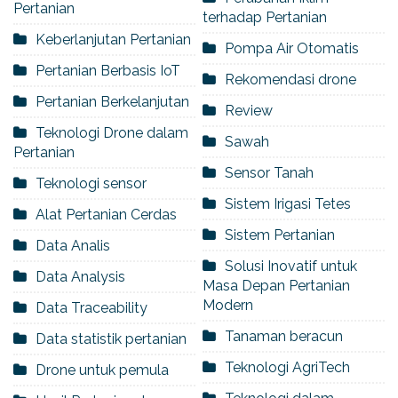
Pertanian
terhadap Pertanian
Keberlanjutan Pertanian
Pompa Air Otomatis
Pertanian Berbasis IoT
Rekomendasi drone
Pertanian Berkelanjutan
Review
Teknologi Drone dalam
Sawah
Pertanian
Sensor Tanah
Teknologi sensor
Sistem Irigasi Tetes
Alat Pertanian Cerdas
Sistem Pertanian
Data Analis
Solusi Inovatif untuk
Data Analysis
Masa Depan Pertanian
Modern
Data Traceability
Tanaman beracun
Data statistik pertanian
Teknologi AgriTech
Drone untuk pemula