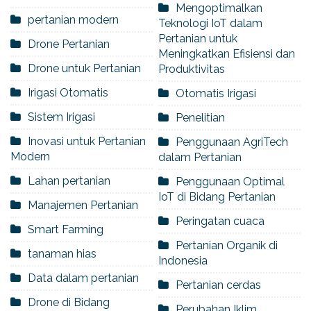
Mengoptimalkan
pertanian modern
Teknologi IoT dalam
Pertanian untuk
Drone Pertanian
Meningkatkan Efisiensi dan
Drone untuk Pertanian
Produktivitas
Irigasi Otomatis
Otomatis Irigasi
Sistem Irigasi
Penelitian
Inovasi untuk Pertanian
Penggunaan AgriTech
Modern
dalam Pertanian
Lahan pertanian
Penggunaan Optimal
IoT di Bidang Pertanian
Manajemen Pertanian
Peringatan cuaca
Smart Farming
Pertanian Organik di
tanaman hias
Indonesia
Data dalam pertanian
Pertanian cerdas
Drone di Bidang
Perubahan Iklim