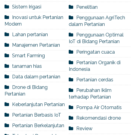
Sistem Irigasi
Penelitian
Inovasi untuk Pertanian
Penggunaan AgriTech
Modern
dalam Pertanian
Lahan pertanian
Penggunaan Optimal
IoT di Bidang Pertanian
Manajemen Pertanian
Peringatan cuaca
Smart Farming
Pertanian Organik di
tanaman hias
Indonesia
Data dalam pertanian
Pertanian cerdas
Drone di Bidang
Perubahan Iklim
Pertanian
terhadap Pertanian
Keberlanjutan Pertanian
Pompa Air Otomatis
Pertanian Berbasis IoT
Rekomendasi drone
Pertanian Berkelanjutan
Review