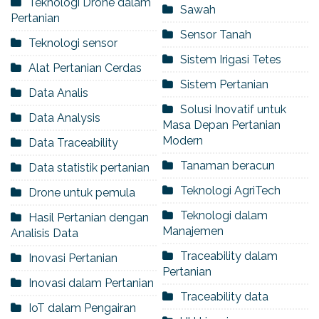
Teknologi Drone dalam
Sawah
Pertanian
Sensor Tanah
Teknologi sensor
Sistem Irigasi Tetes
Alat Pertanian Cerdas
Sistem Pertanian
Data Analis
Solusi Inovatif untuk
Data Analysis
Masa Depan Pertanian
Modern
Data Traceability
Tanaman beracun
Data statistik pertanian
Teknologi AgriTech
Drone untuk pemula
Teknologi dalam
Hasil Pertanian dengan
Manajemen
Analisis Data
Traceability dalam
Inovasi Pertanian
Pertanian
Inovasi dalam Pertanian
Traceability data
IoT dalam Pengairan