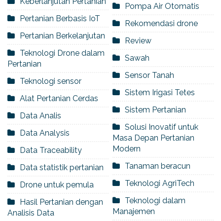
Keberlanjutan Pertanian
Pompa Air Otomatis
Pertanian Berbasis IoT
Rekomendasi drone
Pertanian Berkelanjutan
Review
Teknologi Drone dalam
Sawah
Pertanian
Sensor Tanah
Teknologi sensor
Sistem Irigasi Tetes
Alat Pertanian Cerdas
Sistem Pertanian
Data Analis
Solusi Inovatif untuk
Data Analysis
Masa Depan Pertanian
Modern
Data Traceability
Tanaman beracun
Data statistik pertanian
Teknologi AgriTech
Drone untuk pemula
Teknologi dalam
Hasil Pertanian dengan
Manajemen
Analisis Data