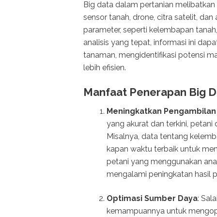
Big data dalam pertanian melibatkan 
sensor tanah, drone, citra satelit, da
parameter, seperti kelembapan tanah
analisis yang tepat, informasi ini 
tanaman, mengidentifikasi potensi m
lebih efisien.
Manfaat Penerapan Big D
Meningkatkan Pengambilan
yang akurat dan terkini, petan
Misalnya, data tentang kele
kapan waktu terbaik untuk me
petani yang menggunakan anal
mengalami peningkatan hasil 
Optimasi Sumber Daya
: Sal
kemampuannya untuk mengopt