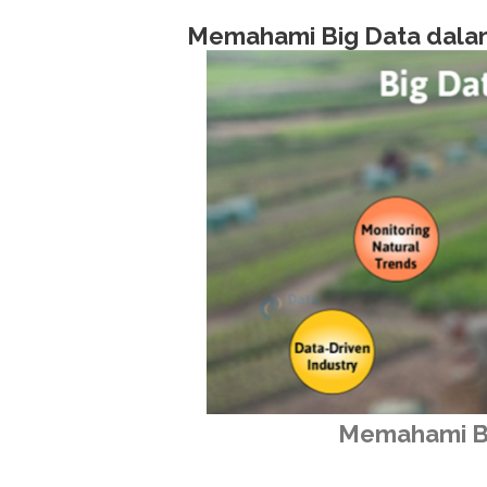
Memahami Big Data dala
Memahami Bi