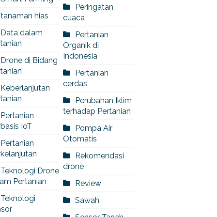
Peringatan
tanaman hias
cuaca
Data dalam
Pertanian
tanian
Organik di
Indonesia
Drone di Bidang
tanian
Pertanian
cerdas
Keberlanjutan
tanian
Perubahan Iklim
terhadap Pertanian
Pertanian
basis IoT
Pompa Air
Otomatis
Pertanian
kelanjutan
Rekomendasi
drone
Teknologi Drone
am Pertanian
Review
Teknologi
Sawah
nsor