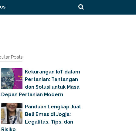
 US
ular Posts
Kekurangan IoT dalam
Pertanian: Tantangan
dan Solusi untuk Masa
Depan Pertanian Modern
Panduan Lengkap Jual
Beli Emas di Jogja:
Legalitas, Tips, dan
Risiko