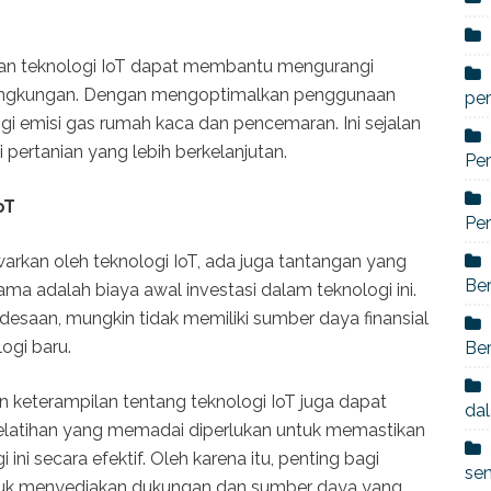
naan teknologi IoT dapat membantu mengurangi
 lingkungan. Dengan mengoptimalkan penggunaan
per
i emisi gas rumah kaca dan pencemaran. Ini sejalan
pertanian yang lebih berkelanjutan.
Per
oT
Per
rkan oleh teknologi IoT, ada juga tantangan yang
Ber
tama adalah biaya awal investasi dalam teknologi ini.
desaan, mungkin tidak memiliki sumber daya finansial
ogi baru.
Ber
n keterampilan tentang teknologi IoT juga dapat
dal
elatihan yang memadai diperlukan untuk memastikan
ni secara efektif. Oleh karena itu, penting bagi
se
untuk menyediakan dukungan dan sumber daya yang