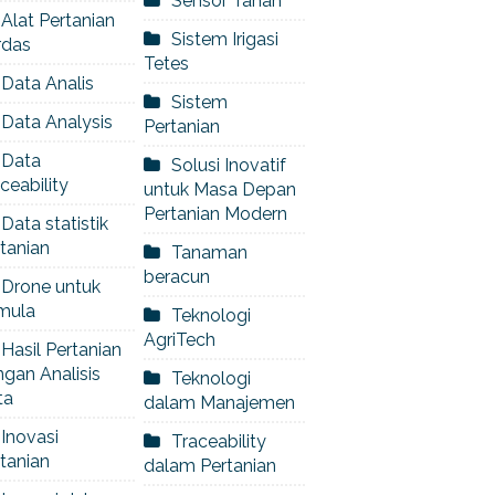
Sensor Tanah
Alat Pertanian
Sistem Irigasi
rdas
Tetes
Data Analis
Sistem
Data Analysis
Pertanian
Data
Solusi Inovatif
ceability
untuk Masa Depan
Pertanian Modern
Data statistik
tanian
Tanaman
beracun
Drone untuk
mula
Teknologi
AgriTech
Hasil Pertanian
gan Analisis
Teknologi
ta
dalam Manajemen
Inovasi
Traceability
tanian
dalam Pertanian