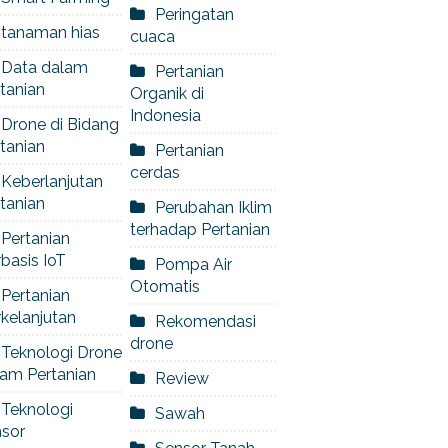
Peringatan
tanaman hias
cuaca
Data dalam
Pertanian
tanian
Organik di
Indonesia
Drone di Bidang
tanian
Pertanian
cerdas
Keberlanjutan
tanian
Perubahan Iklim
terhadap Pertanian
Pertanian
basis IoT
Pompa Air
Otomatis
Pertanian
kelanjutan
Rekomendasi
drone
Teknologi Drone
am Pertanian
Review
Teknologi
Sawah
nsor