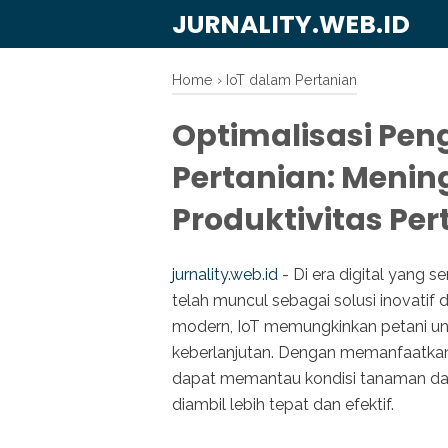
JURNALITY.WEB.ID
Home
›
IoT dalam Pertanian
Optimalisasi Pe
Pertanian: Mening
Produktivitas Pe
jurnality.web.id
- Di era digital yang s
telah muncul sebagai solusi inovatif
modern, IoT memungkinkan petani untu
keberlanjutan. Dengan memanfaatkan 
dapat memantau kondisi tanaman dan
diambil lebih tepat dan efektif.