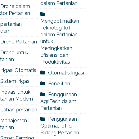
dalam Pertanian
Drone dalam
tor Pertanian
Mengoptimalkan
pertanian
Teknologi IoT
dern
dalam Pertanian
untuk
Drone Pertanian
Meningkatkan
Drone untuk
Efisiensi dan
tanian
Produktivitas
Irigasi Otomatis
Otomatis Irigasi
Sistem Irigasi
Penelitian
Inovasi untuk
Penggunaan
rtanian Modern
AgriTech dalam
Pertanian
Lahan pertanian
Penggunaan
Manajemen
Optimal IoT di
tanian
Bidang Pertanian
Smart Farming