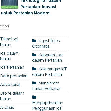
Teknologi IoT dalam
Pertanian: Inovasi
untuk Pertanian Modern
egori
Teknologi
Irigasi Tetes
tanian
Otomatis
IoT dalam
Keberlanjutan
tanian
dalam Pertanian
IoT Pertanian
Kekurangan IoT
dalam Pertanian
Data pertanian
Manajemen
Advertorial
Lahan Pertanian
Drone dalam
tanian
Mengoptimalkan
Analisis
Penggunaan IoT