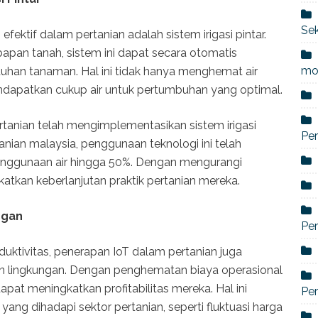
Sek
fektif dalam pertanian adalah sistem irigasi pintar.
an tanah, sistem ini dapat secara otomatis
mo
tuhan tanaman. Hal ini tidak hanya menghemat air
dapatkan cukup air untuk pertumbuhan yang optimal.
rtanian telah mengimplementasikan sistem irigasi
Per
tanian malaysia, penggunaan teknologi ini telah
penggunaan air hingga 50%. Dengan mengurangi
atkan keberlanjutan praktik pertanian mereka.
ngan
Pe
duktivitas, penerapan IoT dalam pertanian juga
 lingkungan. Dengan penghematan biaya operasional
apat meningkatkan profitabilitas mereka. Hal ini
Per
ang dihadapi sektor pertanian, seperti fluktuasi harga