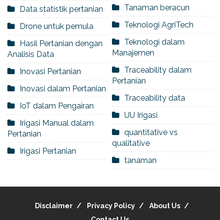
Tanaman beracun
Data statistik pertanian
Teknologi AgriTech
Drone untuk pemula
Teknologi dalam
Hasil Pertanian dengan
Manajemen
Analisis Data
Traceability dalam
Inovasi Pertanian
Pertanian
Inovasi dalam Pertanian
Traceability data
IoT dalam Pengairan
UU Irigasi
Irigasi Manual dalam
quantitative vs
Pertanian
qualitative
Irigasi Pertanian
tanaman
Disclaimer
Privacy Policy
About Us
Contact Us