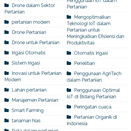
Penggunaan IoT dalam
Drone dalam Sektor
Pertanian
Pertanian
Mengoptimalkan
pertanian modern
Teknologi IoT dalam
Pertanian untuk
Drone Pertanian
Meningkatkan Efisiensi dan
Drone untuk Pertanian
Produktivitas
Irigasi Otomatis
Otomatis Irigasi
Sistem Irigasi
Penelitian
Inovasi untuk Pertanian
Penggunaan AgriTech
Modern
dalam Pertanian
Lahan pertanian
Penggunaan Optimal
IoT di Bidang Pertanian
Manajemen Pertanian
Peringatan cuaca
Smart Farming
Pertanian Organik di
tanaman hias
Indonesia
Data dalam pertanian