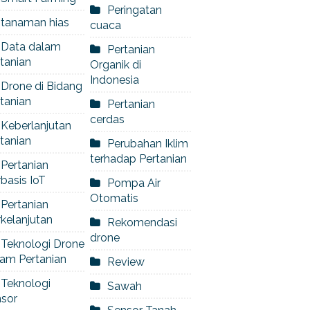
Peringatan
tanaman hias
cuaca
Data dalam
Pertanian
tanian
Organik di
Indonesia
Drone di Bidang
tanian
Pertanian
cerdas
Keberlanjutan
tanian
Perubahan Iklim
terhadap Pertanian
Pertanian
basis IoT
Pompa Air
Otomatis
Pertanian
kelanjutan
Rekomendasi
drone
Teknologi Drone
am Pertanian
Review
Teknologi
Sawah
nsor