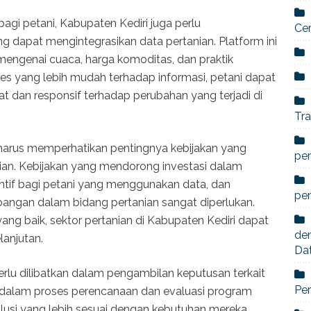
agi petani, Kabupaten Kediri juga perlu
Ce
 dapat mengintegrasikan data pertanian. Platform ini
mengenai cuaca, harga komoditas, dan praktik
es yang lebih mudah terhadap informasi, petani dapat
t dan responsif terhadap perubahan yang terjadi di
Tra
 harus memperhatikan pentingnya kebijakan yang
per
n. Kebijakan yang mendorong investasi dalam
entif bagi petani yang menggunakan data, dan
pe
angan dalam bidang pertanian sangat diperlukan.
ng baik, sektor pertanian di Kabupaten Kediri dapat
den
anjutan.
Da
erlu dilibatkan dalam pengambilan keputusan terkait
Per
i dalam proses perencanaan dan evaluasi program
lusi yang lebih sesuai dengan kebutuhan mereka.