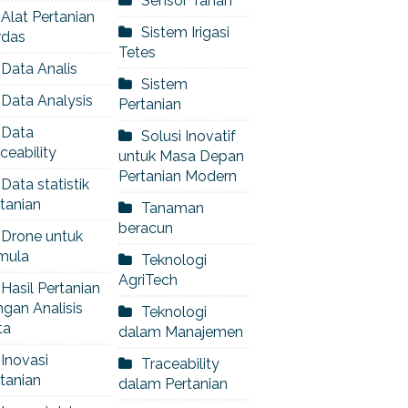
Sensor Tanah
Alat Pertanian
Sistem Irigasi
rdas
Tetes
Data Analis
Sistem
Data Analysis
Pertanian
Data
Solusi Inovatif
ceability
untuk Masa Depan
Pertanian Modern
Data statistik
tanian
Tanaman
beracun
Drone untuk
mula
Teknologi
AgriTech
Hasil Pertanian
gan Analisis
Teknologi
ta
dalam Manajemen
Inovasi
Traceability
tanian
dalam Pertanian