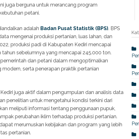
ini juga berguna untuk merancang program
ebutuhan petani.
diandalkan adalah
Badan Pusat Statistik (BPS)
. BPS
Kat
 data mengenai produksi pertanian, luas lahan, dan
2022, produksi padi di Kabupaten Kediri mencapai
n tahun sebelumnya yang mencapai 245.000 ton.
Per
 pemerintah dan petani dalam mengoptimalkan
 modern, serta penerapan praktik pertanian
Per
 Kediri juga aktif dalam pengumpulan dan analisis data
n penelitian untuk mengetahui kondisi terkini dari
lkan meliputi informasi tentang penggunaan pupuk,
mpak perubahan iklim terhadap produksi pertanian.
Per
an dapat merumuskan kebijakan dan program yang lebih
tas pertanian.