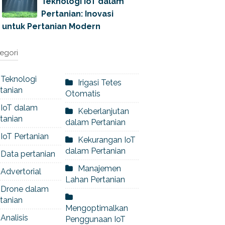
Teknologi IoT dalam
Pertanian: Inovasi
untuk Pertanian Modern
egori
Teknologi
Irigasi Tetes
tanian
Otomatis
IoT dalam
Keberlanjutan
tanian
dalam Pertanian
IoT Pertanian
Kekurangan IoT
dalam Pertanian
Data pertanian
Manajemen
Advertorial
Lahan Pertanian
Drone dalam
tanian
Mengoptimalkan
Analisis
Penggunaan IoT