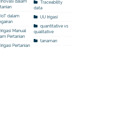
Inovasi dalam
Traceability
tanian
data
IoT dalam
UU Irigasi
ngairan
quantitative vs
Irigasi Manual
qualitative
am Pertanian
tanaman
Irigasi Pertanian