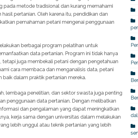
ng pada metode tradisional dan kurang memahami
asil pertanian. Oleh karena itu, pendidikan dan
ingkatkan pemahaman petani mengenai penggunaan
per
Per
elakukan berbagai program pelatihan untuk
nfaatkan data pertanian. Program ini tidak hanya
, tetapi juga membekali petani dengan pengetahuan
Per
hami cara membaca dan menganalisis data, petani
baik dalam praktik pertanian mereka.
Ber
tah, lembaga penelitian, dan sektor swasta juga penting
Ber
n penggunaan data pertanian. Dengan melibatkan
n informasi dan pengalaman yang dapat meningkatkan
dal
alnya, kerja sama dengan universitas dalam melakukan
ang lebih unggul atau teknik pertanian yang lebih
se