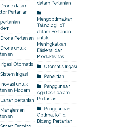
dalam Pertanian
Drone dalam
tor Pertanian
Mengoptimalkan
pertanian
Teknologi IoT
dern
dalam Pertanian
untuk
Drone Pertanian
Meningkatkan
Drone untuk
Efisiensi dan
tanian
Produktivitas
Irigasi Otomatis
Otomatis Irigasi
Sistem Irigasi
Penelitian
Inovasi untuk
Penggunaan
rtanian Modern
AgriTech dalam
Pertanian
Lahan pertanian
Penggunaan
Manajemen
Optimal IoT di
tanian
Bidang Pertanian
Smart Farming