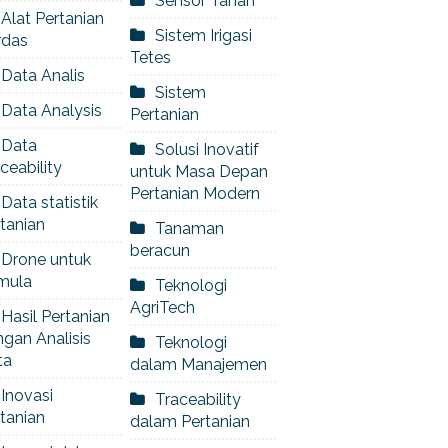
Sensor Tanah
Alat Pertanian
Sistem Irigasi
rdas
Tetes
Data Analis
Sistem
Data Analysis
Pertanian
Data
Solusi Inovatif
ceability
untuk Masa Depan
Pertanian Modern
Data statistik
tanian
Tanaman
beracun
Drone untuk
mula
Teknologi
AgriTech
Hasil Pertanian
gan Analisis
Teknologi
ta
dalam Manajemen
Inovasi
Traceability
tanian
dalam Pertanian