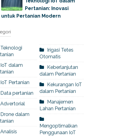
Teknologi IoT dalam
Pertanian: Inovasi
untuk Pertanian Modern
egori
Teknologi
Irigasi Tetes
tanian
Otomatis
IoT dalam
Keberlanjutan
tanian
dalam Pertanian
IoT Pertanian
Kekurangan IoT
dalam Pertanian
Data pertanian
Manajemen
Advertorial
Lahan Pertanian
Drone dalam
tanian
Mengoptimalkan
Analisis
Penggunaan IoT