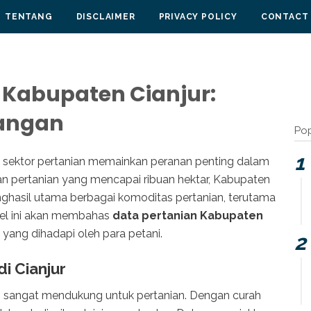
TENTANG
DISCLAIMER
PRIVACY POLICY
CONTACT
i Kabupaten Cianjur:
tangan
Pop
r, sektor pertanian memainkan peranan penting dalam
an pertanian yang mencapai ribuan hektar, Kabupaten
enghasil utama berbagai komoditas pertanian, terutama
ikel ini akan membahas
data pertanian Kabupaten
 yang dihadapi oleh para petani.
i Cianjur
ng sangat mendukung untuk pertanian. Dengan curah