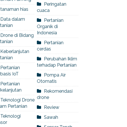
Peringatan
tanaman hias
cuaca
Data dalam
Pertanian
tanian
Organik di
Indonesia
Drone di Bidang
tanian
Pertanian
cerdas
Keberlanjutan
tanian
Perubahan Iklim
terhadap Pertanian
Pertanian
basis IoT
Pompa Air
Otomatis
Pertanian
kelanjutan
Rekomendasi
drone
Teknologi Drone
am Pertanian
Review
Teknologi
Sawah
nsor