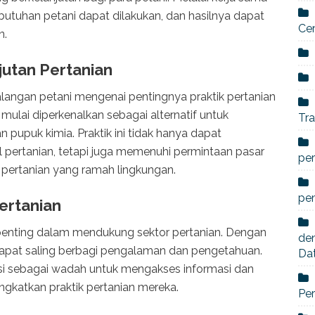
ebutuhan petani dapat dilakukan, dan hasilnya dapat
Ce
n.
utan Pertanian
alangan petani mengenai pentingnya praktik pertanian
 mulai diperkenalkan sebagai alternatif untuk
Tra
pupuk kimia. Praktik ini tidak hanya dapat
l pertanian, tetapi juga memenuhi permintaan pasar
per
 pertanian yang ramah lingkungan.
pe
ertanian
 penting dalam mendukung sektor pertanian. Dengan
den
dapat saling berbagi pengalaman dan pengetahuan.
Da
gsi sebagai wadah untuk mengakses informasi dan
ngkatkan praktik pertanian mereka.
Per