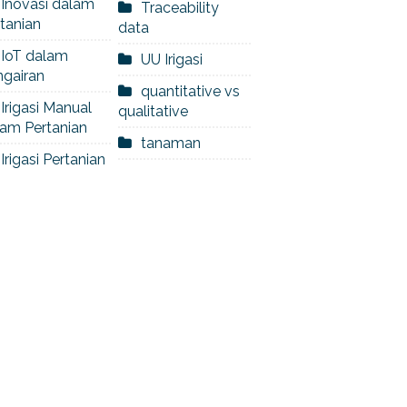
Inovasi dalam
Traceability
tanian
data
IoT dalam
UU Irigasi
ngairan
quantitative vs
Irigasi Manual
qualitative
am Pertanian
tanaman
Irigasi Pertanian