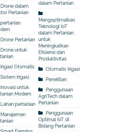
dalam Pertanian
Drone dalam
tor Pertanian
Mengoptimalkan
pertanian
Teknologi IoT
dern
dalam Pertanian
untuk
Drone Pertanian
Meningkatkan
Drone untuk
Efisiensi dan
tanian
Produktivitas
Irigasi Otomatis
Otomatis Irigasi
Sistem Irigasi
Penelitian
Inovasi untuk
Penggunaan
rtanian Modern
AgriTech dalam
Pertanian
Lahan pertanian
Penggunaan
Manajemen
Optimal IoT di
tanian
Bidang Pertanian
Smart Farming