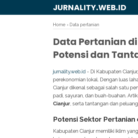
JURNALITY.WEB.ID
Home
›
Data pertanian
Data Pertanian d
Potensi dan Tan
jurnality.web.id
- Di Kabupaten Cianju
perekonomian lokal. Dengan luas lah
Cianjur dikenal sebagai salah satu p
padi, sayuran, dan buah-buahan. Art
Cianjur
, serta tantangan dan peluang
Potensi Sektor Pertanian d
Kabupaten Cianjur memiliki iklim ya